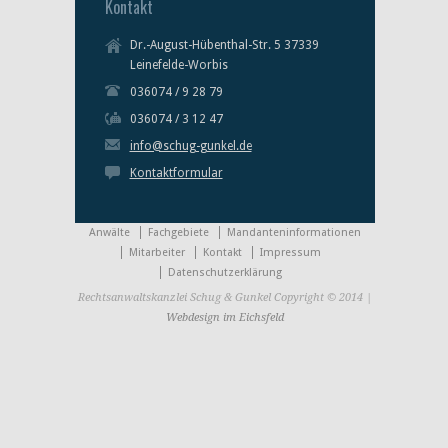
Kontakt
Dr.-August-Hübenthal-Str. 5 37339
Leinefelde-Worbis
036074 / 9 28 79
036074 / 3 12 47
info@schug-gunkel.de
Kontaktformular
Anwälte
Fachgebiete
Mandanteninformationen
Mitarbeiter
Kontakt
Impressum
Datenschutzerklärung
Rechtsanwaltskanzlei Schug & Gunkel Copyright © 2014 |
Webdesign im Eichsfeld