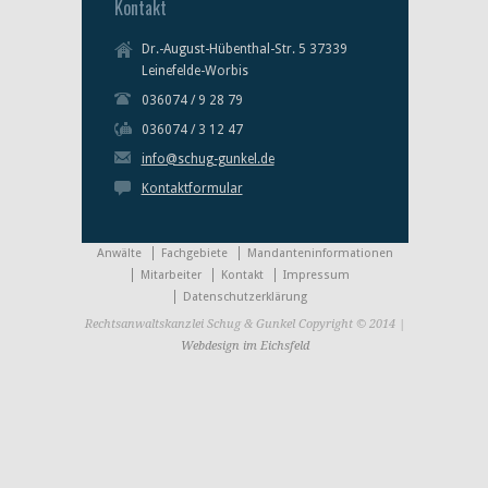
Kontakt
Dr.-August-Hübenthal-Str. 5 37339
Leinefelde-Worbis
036074 / 9 28 79
036074 / 3 12 47
info@schug-gunkel.de
Kontaktformular
Anwälte
Fachgebiete
Mandanteninformationen
Mitarbeiter
Kontakt
Impressum
Datenschutzerklärung
Rechtsanwaltskanzlei Schug & Gunkel Copyright © 2014 |
Webdesign im Eichsfeld